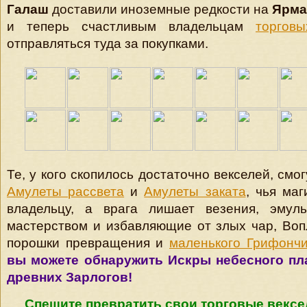
Галаш
доставили иноземные редкости на
Ярма
и теперь счастливым владельцам
торгов
отправляться туда за покупками.
Те, у кого скопилось достаточно векселей, смо
Амулеты рассвета
и
Амулеты заката
, чья маг
владельцу, а врага лишает везения, эмул
мастерством и избавляющие от злых чар, Воп
порошки превращения и
маленького Грифончи
вы можете обнаружить Искры небесного п
древних Зарлогов!
Спешите превратить свои торговые вексе