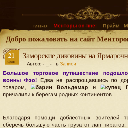
Менторы on-line:
Прайм
М
Главная
Добро пожаловать на сайт Менторо
21
Заморские диковины на Ярмароч
фев
Автор: - _ - в
Записи
Большое торговое путешествие подошло
воины Фэо!
Едва не распрощавшись по дор
товаром,
барин Вольдемар
и
купец 
причалили к берегам родных континентов.
Благодаря помощи доблестных воителей т
сберечь большую часть груза от лап пиратов