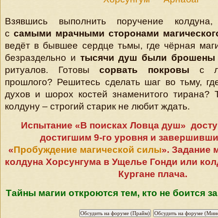
Взявшись выполнить поручение колдуна,
с
самыми мрачными сторонами магического
ведёт в бывшее сердце тьмы, где чёрная маги
безраздельно и
тысячи душ были брошены
ритуалов. Готовы
сорвать покровы
с л
прошлого? Решитесь сделать шаг во тьму, г
духов и шорох костей знаменитого тирана? 
колдуну – строгий старик не любит ждать.
Испытание «В поисках Ловца душ» досту
достигшим 9-го уровня и завершивш
«
Пробуждение магической силы
». Задание 
колдуна Хорсунгума в
Ущелье Гонди или кол
Кургане плача.
Тайны магии откроются тем, кто не боится за