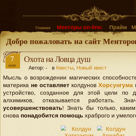
Менторы on-line:
Прайм
М
Главная
Добро пожаловать на сайт Менторо
7
Охота на Ловца душ
ноя
Автор: - в
Квесты
,
Новый квест
Мысль о возрождении магических способност
материка
не оставляет
колдунов
Хорсунгума
устройство, созданное для этой цели по 
алхимиков, отказывается работать. Зн
усовершенствовать
! Знать бы только, каки
снова
понадобится помощь
храброго и умелог