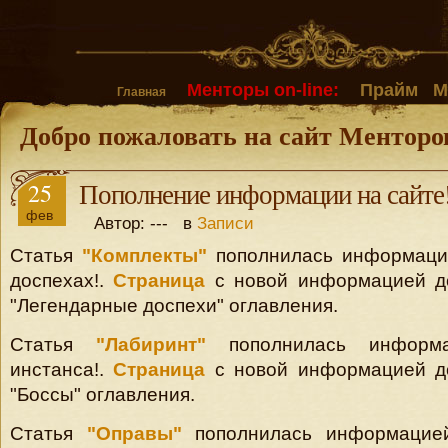
Менторы on-line:
Прайм
М
Главная
Добро пожаловать на сайт Менторо
25
Пополнение информации на сайте
фев
Автор: --- в
Записи
Статья
"Комплекты"
пополнилась информаци
доспехах!.
Страница
с новой информацией до
"Легендарные доспехи" оглавления.
Статья
"Лабиринт"
пополнилась информ
инстанса!.
Страница
с новой информацией до
"Боссы" оглавления.
Статья
"Оправы"
пополнилась информацие