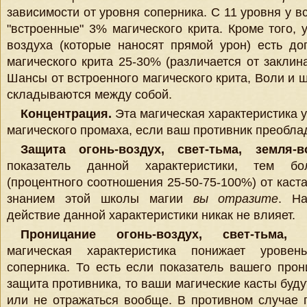
зависимости от уровня соперника. С 11 уровня у в
"встроенные" 3% магического крита. Кроме того, 
воздуха (которые наносят прямой урон) есть д
магического крита 25-30% (различается от заклин
Шансы от встроенного магического крита, Воли и 
складываются между собой.
Концентрация.
Эта магическая характеристика 
магического промаха, если ваш противник преоблад
Защита огонь-воздух, свет-тьма, земля-в
показатель данной характеристики, тем бо
(процентного соотношения 25-50-75-100%) от кас
знанием этой школы магии
вы отразите
. Н
действие данной характеристики никак не влияет.
Проницание огонь-воздух, свет-тьма, з
магическая характеристика понижает урове
соперника. То есть если показатель вашего про
защита противника, то ваши магические касты буду
или не отражаться вообще. В противном случае 