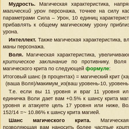
Мудрость.
Магическая характеристика, нап
магический урон
персонажа, точнее на силу кас
параметрами Сила – Урон, 10 единиц характерист
прибавлять к общему магическому урону прибли
урона.
Интеллект.
Также магическая характеристика, 
маны
персонажа.
Воля.
Магическая характеристика, увеличив
критическое заклинание
по противнику. Воля 
магического крита по следующей
формуле
:
Итоговый шанс (в процентах) = магический крит (ха
(ваша Воля)/макимум_из(ваш уровень-10, уровень п
Т.е. если вы 11 уровня и враг 11 уровня ил
единичка Воли дает вам +0.5% к шансу крита маг
уровня и атакуете цель 17 уровня или ниже, В
152/14 =~ 10.86% к шансу крита магией.
Шанс магического крита.
Магическая 
позволяющая вам наносить более
частые крит