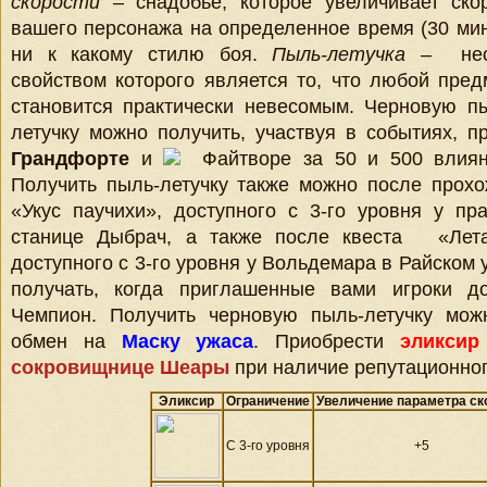
скорости
– снадобье, которое увеличивает ско
вашего персонажа на определенное время (30 мин
ни к какому стилю боя.
Пыль-летучка
– необ
свойством которого является то, что любой пред
становится практически невесомым. Черновую п
летучку можно получить, участвуя в событиях, 
Грандфорте
и
Файтворе за 50 и 500 влиян
Получить пыль-летучку также можно после прох
«Укус паучихи», доступного с 3-го уровня у п
станице Дыбрач, а также после квеста
«Лет
доступного с 3-го уровня у Вольдемара в Райском 
получать, когда приглашенные вами игроки д
Чемпион. Получить черновую пыль-летучку мож
обмен на
Маску ужаса
. Приобрести
эликсир
сокровищнице Шеары
при наличие репутационног
Эликсир
Ограничение
Увеличение параметра ск
С 3-го уровня
+5