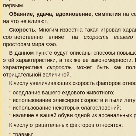
первым.
Обаяние, удача, вдохновение, симпатия
на с
на что не влияют.
Скорость.
Многим известна такая игровая харак
соответственно влияет на
скорость вашего
просторам мира Фэо.
В данном пункте будут описаны способы повыш
этой характеристики, а так же ее закономерности.
характеристика
скорость
может быть как поло
отрицательной величиной.
К числу увеличивающих скорость факторов относ
оседлание вашего ездового животного;
использование эликсиров скорости и пыли лету
использование некоторых благословений;
наличие в вашей обуви одной из арсенальных р
К числу отрицательных факторов относятся:
травмы;