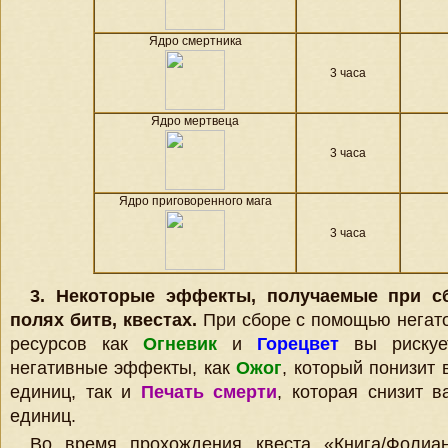
Ядро смертника
3 часа
Ядро мертвеца
3 часа
Ядро приговоренного мага
3 часа
3. Некоторые эффекты, получаемые при сб
полях битв, квестах.
При сборе с помощью негато
ресурсов как
Огневик
и
Горецвет
вы рискует
негативные эффекты, как
Ожог
, который понизит 
единиц, так и
Печать смерти
, которая снизит в
единиц.
Во время прохождения квеста «Книга/Фолиа