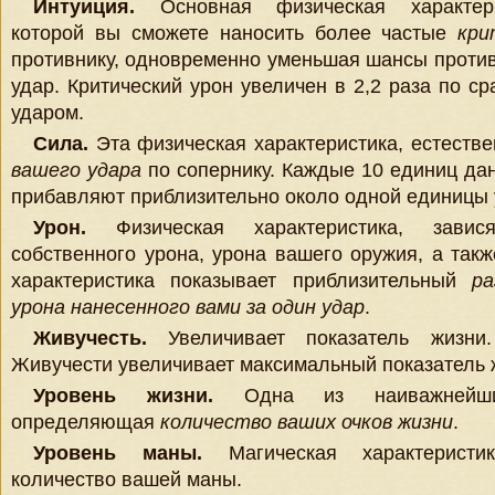
Интуиция.
Основная физическая характери
которой вы сможете наносить более частые
кри
противнику, одновременно уменьшая шансы против
удар. Критический урон увеличен в 2,2 раза по 
ударом.
Сила.
Эта физическая характеристика, естестве
вашего удара
по сопернику. Каждые 10 единиц дан
прибавляют приблизительно около одной единицы 
Урон.
Физическая характеристика, зави
собственного урона, урона вашего оружия, а так
характеристика показывает приблизительный
ра
урона нанесенного вами за один удар
.
Живучесть.
Увеличивает показатель жизни
Живучести увеличивает максимальный показатель ж
Уровень жизни.
Одна из наиважнейших 
определяющая
количество ваших очков жизни
.
Уровень маны.
Магическая характеристи
количество вашей маны.