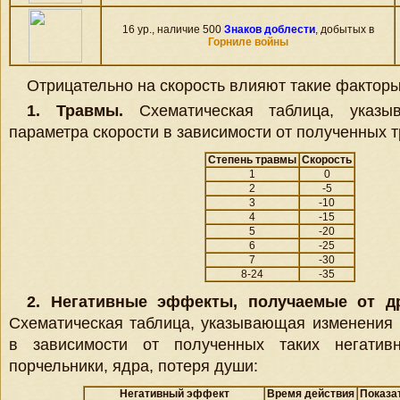
16 ур., наличие 500
Знаков доблести
, добытых в
Горниле войны
Отрицательно на скорость влияют такие факторы,
1. Травмы.
Схематическая таблица, указы
параметра скорости в зависимости от полученных т
Степень травмы
Скорость
1
0
2
-5
3
-10
4
-15
5
-20
6
-25
7
-30
8-24
-35
2. Негативные эффекты, получаемые от др
Схематическая таблица, указывающая изменения 
в зависимости от полученных таких негатив
порчельники, ядра, потеря души:
Негативный эффект
Время действия
Показа