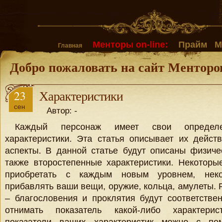
Менторы on-line:
Прайм
М
Главная
Добро пожаловать на сайт Менторо
23
Характеристики
сен
Автор: -
Каждый персонаж имеет свои определ
характеристики. Эта статья описывает их дейст
аспекты. В данной статье будут описаны физичес
также второстепенные характеристики. Некоторы
приобретать с каждым новым уровнем, нек
прибавлять ваши вещи, оружие, кольца, амулеты.
– благословения и проклятия будут соответстве
отнимать показатель какой-либо характерис