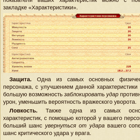
показатели ваших характеристик можно с по
закладке «Характеристики».
Защита.
Одна из самых основных физическ
персонажа, с улучшением данной характеристики 
большую возможность
заблокировать удар
противн
урон, уменьшить вероятность вражеского уворота.
Ловкость.
Также одна из самых основ
характеристик, с помощью которой у вашего перс
больший шанс
увернуться от удара
вашего соп
шанс критического удара у врага.