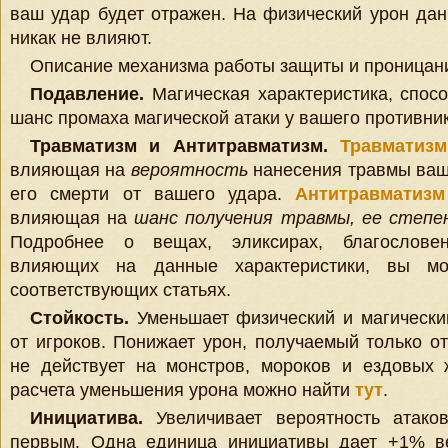
ваш удар будет отражен. На физический урон дан
никак не влияют.
Описание механизма работы защиты и проницан
Подавление.
Магическая характеристика, спосо
шанс промаха магической атаки у вашего противник
Травматизм и Антитравматизм.
Травматизм
влияющая на
вероятность
нанесения травмы ваш
его смерти от вашего удара.
Антитравматизм
влияющая на
шанс получения травмы, ее степе
Подробнее о вещах, эликсирах, благословен
влияющих на данные характеристики, вы мо
соответствующих статьях.
Стойкость.
Уменьшает физический и магически
от игроков. Понижает урон, получаемый только от
не действует на монстров, мороков и ездовых 
расчета уменьшения урона можно найти
тут
.
Инициатива.
Увеличивает вероятность атак
первым. Одна единица инициативы дает +1% ве