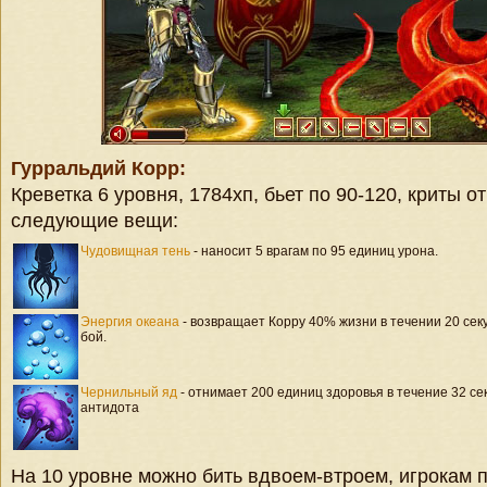
Гурральдий Корр:
Креветка 6 уровня, 1784хп, бьет по 90-120, криты от
следующие вещи:
Чудовищная тень
- наносит 5 врагам по 95 единиц урона.
Энергия океана
- возвращает Корру 40% жизни в течении 20 секу
бой.
Чернильный яд
- отнимает 200 единиц здоровья в течение 32 се
антидота
На 10 уровне можно бить вдвоем-втроем, игрокам