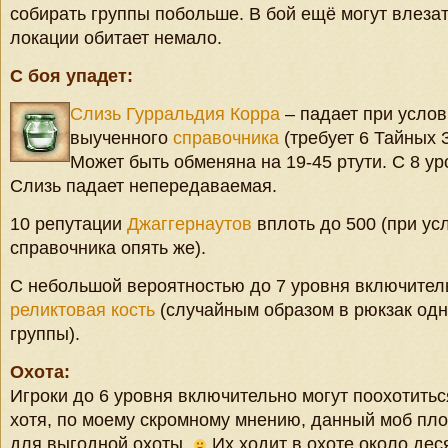
собирать группы побольше. В бой ещё могут влезат
локации обитает немало.
С боя упадет:
Слизь Гурральдия Корра
– падает при усло
выученного
справочника
(требует 6 Тайных 
Может быть обменяна на 19-45 ртути. С 8 у
Слизь падает непередаваемая.
10 репутации
Джаггернаутов
вплоть до 500 (при ус
справочника опять же).
С небольшой вероятностью до 7 уровня включител
реликтовая кость
(случайным образом в рюкзак одн
группы).
Охота:
Игроки до 6 уровня включительно могут поохотить
хотя, по моему скромному мнению, данный моб пл
для выгодной охоты.
Их ходит в охоте около дес