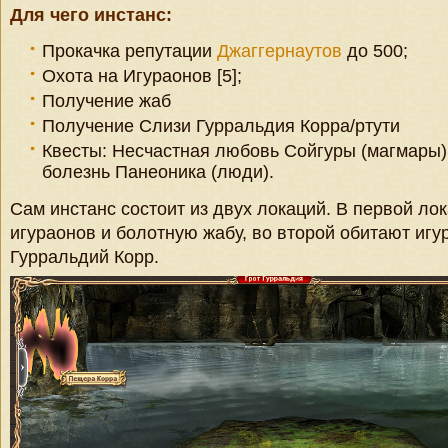
Для чего инстанс:
Прокачка репутации
Джаггернаутов
до 500;
Охота на Игураонов [5];
Получение жаб
Получение Слизи Гурральдия Корра/ртути
Квесты: Несчастная любовь Сойгуры (магмары
болезнь Панеоника (люди).
Сам инстанс состоит из двух локаций. В первой ло
игураонов и болотную жабу, во второй обитают игу
Гурральдий Корр.