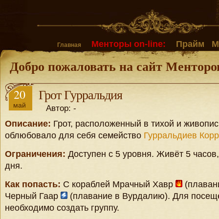
Менторы on-line:
Прайм
М
Главная
Добро пожаловать на сайт Менторо
20
Грот Гурральдия
май
Автор: -
Описание:
Грот, расположенный в тихой и живопис
облюбовало для себя семейство
Гурральдиев Кор
Ограничения:
Доступен с 5 уровня. Живёт 5 часов,
дня.
Как попасть:
С кораблей Мрачный Хавр
(плаван
Черный Гаар
(плавание в Вурдалию). Для посещ
необходимо создать группу.