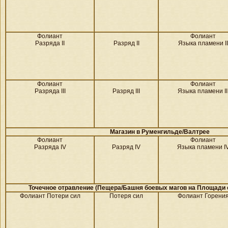
Фолиант
Фолиант
Разряда II
Разряд II
Языка пламени II
Фолиант
Фолиант
Разряда III
Разряд III
Языка пламени II
Магазин в
Руменгильде/
Валтрее
Фолиант
Фолиант
Разряда IV
Разряд IV
Языка пламени I
Точечное отравление (Пещера/Башня боевых магов на
Площади о
Фолиант Потери сил
Потеря сил
Фолиант Горени