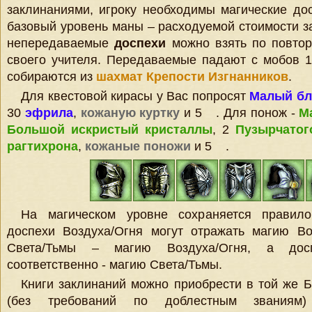
заклинаниями, игроку необходимы магические дос
базовый уровень маны – расходуемой стоимости з
непередаваемые
доспехи
можно взять по повтор
своего учителя. Передаваемые падают с мобов 1
собираются из
шахмат
Крепости Изгнанников
.
Для квестовой кирасы у Вас попросят
Малый бл
30
эфрила
,
кожаную куртку
и 5
. Для понож -
М
Большой искристый кристаллы
, 2
Пузырчатог
рагтихрона
,
кожаные поножи
и 5
.
На магическом уровне сохраняется правило
доспехи Воздуха/Огня могут отражать магию Во
Света/Тьмы – магию Воздуха/Огня, а дос
соответственно - магию Света/Тьмы.
Книги заклинаний можно приобрести в той же 
(без требований по доблестным звания