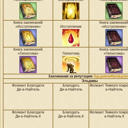
Книга заклинаний
Книга заклинани
«Исступление»
Исступление
«Исступление»
Книга заклинаний
Книга заклинани
«Гипнотика»
Гипнотика
«Гипнотика»
Заклинания за репутацию
Эдьдивов/Крофдор
Эльдивы
Фолиант Благодати
Благодать
Фолиант Темного покро
Ди-а-Найтель
Ди-а-Найтель
а-Найтель
Фолиант Благодати
Благодать
Фолиант Темного покро
Ди-а-Найтель II
Ди-а-Найтель II
а-Найтель II