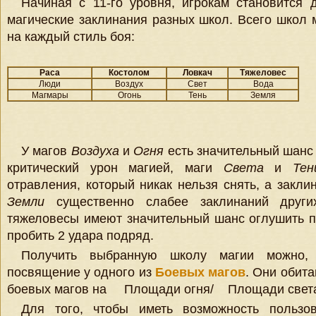
Начиная с 11-го уровня, игрокам становится д
магические заклинания разных школ. Всего школ 
на каждый стиль боя:
Раса
Костолом
Ловкач
Тяжеловес
Люди
Воздух
Свет
Вода
Магмары
Огонь
Тень
Земля
У магов
Воздуха
и
Огня
есть значительный шанс
критический урон магией, маги
Света
и
Тен
отравления, который никак нельзя снять, а закл
Земли
существенно слабее заклинаний други
тяжеловесы имеют значительный шанс оглушить п
пробить 2 удара подряд.
Получить выбранную школу магии можно,
посвящение у одного из
Боевых магов
. Они обит
боевых магов на
Площади огня/
Площади свет
Для того, чтобы иметь возможность пользов