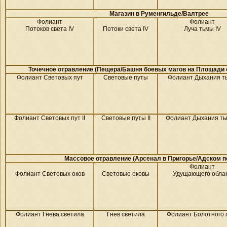
Магазин в
Руменгильде/
Валтрее
Фолиант
Фолиант
Потоков света IV
Потоки света IV
Луча тьмы IV
Точечное отравление (Пещера/Башня боевых магов на
Площади о
Фолиант Световых пут
Световые путы
Фолиант Дыхания т
Фолиант Световых пут II
Световые путы II
Фолиант Дыхания тьм
Массовое отравление (Арсенал в
Пригорье/
Адском п
Фолиант
Фолиант Световых оков
Световые оковы
Удущающего обла
Фолиант Гнева светила
Гнев светила
Фолиант Болотного 