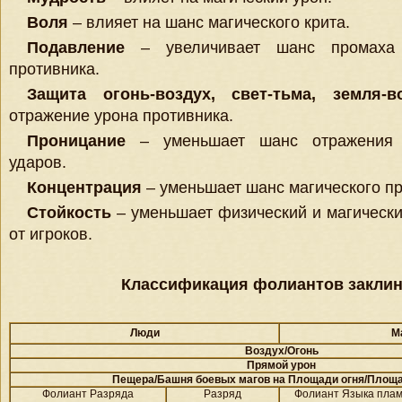
Воля
– влияет на шанс магического крита.
Подавление
– увеличивает шанс промаха 
противника.
Защита огонь-воздух, свет-тьма, земля-в
отражение урона противника.
Проницание
– уменьшает шанс отражения 
ударов.
Концентрация
– уменьшает шанс магического п
Стойкость
– уменьшает физический и магически
от игроков.
Классификация фолиантов закли
Люди
М
Воздух/
Огонь
Прямой урон
Пещера/Башня боевых магов на
Площади огня/
Площа
Фолиант Разряда
Разряд
Фолиант Языка пла