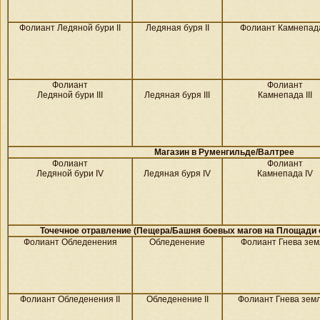
Фолиант Ледяной бури II
Ледяная буря II
Фолиант Камнепада
Фолиант
Фолиант
Ледяной бури III
Ледяная буря III
Камнепада III
Магазин в
Руменгильде/
Валтрее
Фолиант
Фолиант
Ледяной бури IV
Ледяная буря IV
Камнепада IV
Точечное отравление (Пещера/Башня боевых магов на
Площади о
Фолиант Обледенения
Обледенение
Фолиант Гнева зем
Фолиант Обледенения II
Обледенение II
Фолиант Гнева земли