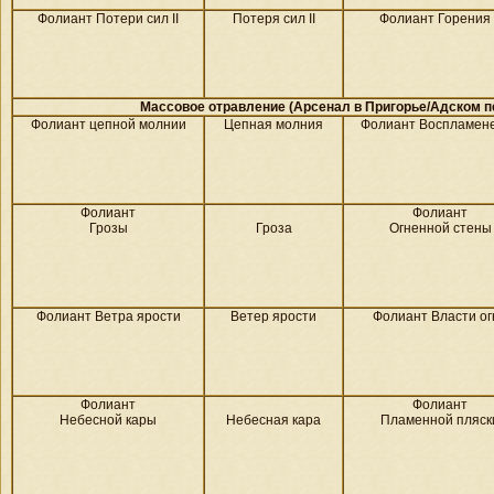
Фолиант Потери сил II
Потеря сил II
Фолиант Горения I
Массовое отравление (Арсенал в
Пригорье/
Адском п
Фолиант цепной молнии
Цепная молния
Фолиант Воспламен
Фолиант
Фолиант
Грозы
Гроза
Огненной стены
Фолиант Ветра ярости
Ветер ярости
Фолиант Власти ог
Фолиант
Фолиант
Небесной кары
Небесная кара
Пламенной пляск