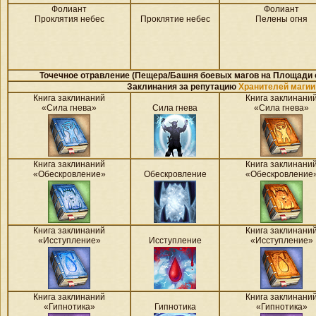
Фолиант
Фолиант
Проклятия небес
Проклятие небес
Пелены огня
Точечное отравление (Пещера/Башня боевых магов на
Площади о
Заклинания за репутацию
Хранителей магии
Книга заклинаний
Книга заклинани
«Сила гнева»
Сила гнева
«Сила гнева»
Книга заклинаний
Книга заклинани
«Обескровление»
Обескровление
«Обескровление
Книга заклинаний
Книга заклинани
«Исступление»
Исступление
«Исступление»
Книга заклинаний
Книга заклинани
«Гипнотика»
Гипнотика
«Гипнотика»