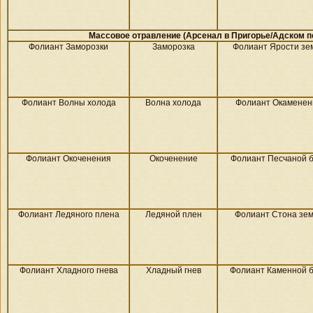
Массовое отравление (Арсенал в
Пригорье/
Адском п
Фолиант Заморозки
Заморозка
Фолиант Ярости зе
Фолиант Волны холода
Волна холода
Фолиант Окаменен
Фолиант Окоченения
Окоченение
Фолиант Песчаной 
Фолиант Ледяного плена
Ледяной плен
Фолиант Стона зе
Фолиант Хладного гнева
Хладный гнев
Фолиант Каменной 