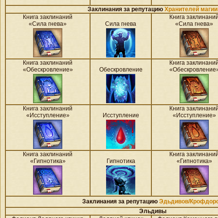
Заклинания за репутацию
Хранителей магии
Книга заклинаний
Книга заклинани
«Сила гнева»
Сила гнева
«Сила гнева»
Книга заклинаний
Книга заклинани
«Обескровление»
Обескровление
«Обескровление
Книга заклинаний
Книга заклинани
«Исступление»
Исступление
«Исступление»
Книга заклинаний
Книга заклинани
«Гипнотика»
Гипнотика
«Гипнотика»
Заклинания за репутацию
Эдьдивов/Крофдор
Эльдивы