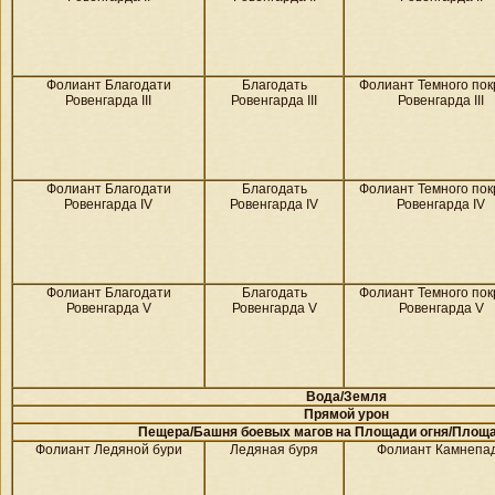
Фолиант Благодати
Благодать
Фолиант Темного пок
Ровенгарда III
Ровенгарда III
Ровенгарда III
Фолиант Благодати
Благодать
Фолиант Темного пок
Ровенгарда IV
Ровенгарда IV
Ровенгарда IV
Фолиант Благодати
Благодать
Фолиант Темного пок
Ровенгарда V
Ровенгарда V
Ровенгарда V
Вода/
Земля
Прямой урон
Пещера/Башня боевых магов на
Площади огня/
Площа
Фолиант Ледяной бури
Ледяная буря
Фолиант Камнепа