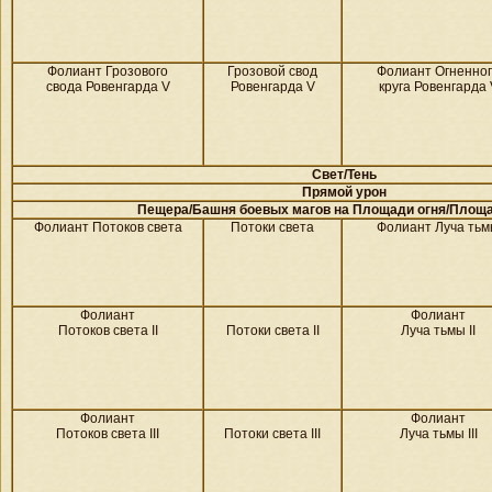
Фолиант Грозового
Грозовой свод
Фолиант Огненно
свода Ровенгарда V
Ровенгарда V
круга Ровенгарда 
Свет/
Тень
Прямой урон
Пещера/Башня боевых магов на
Площади огня/
Площа
Фолиант Потоков света
Потоки света
Фолиант Луча ть
Фолиант
Фолиант
Потоков света II
Потоки света II
Луча тьмы II
Фолиант
Фолиант
Потоков света III
Потоки света III
Луча тьмы III