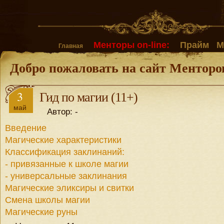
Менторы on-line:
Прайм
М
Главная
Добро пожаловать на сайт Менторо
3
Гид по магии (11+)
май
Автор: -
Введение
Магические характеристики
Классификация заклинаний:
- привязанные к школе магии
- универсальные заклинания
Магические эликсиры и свитки
Смена школы магии
Магические руны