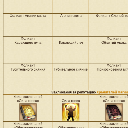
Фолиант Агонии света
Агония света
Фолиант Слепой т
Фолиант
Фолиант
Карающего луча
Карающий луч
Объятий мрака
Фолиант
Фолиант
Губительного сияния
Губительное сияние
Прикосновения мг
Заклинания за репутацию
Хранителей магии
Книга заклинаний
Книга заклинани
«Сила гнева»
Сила гнева
«Сила гнева»
Книга заклинаний
Книга заклинани
«Обескровление»
Обескровление
«Обескровление