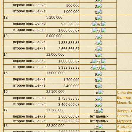
5
первое повышение
500 000
3
второе повышение
1 000 000
3
12
5 200 000
6
первое повышение
933 333,33
3
50
второе повышение
1 866 666,67
3
50
13
8 000 000
7
первое повышение
1 333 333,33
4
второе повышение
2 666 666,67
4
14
12 000 000
8
первое повышение
1 666 666,67
4
50
второе повышение
3 333 333,33
4
50
15
17 000 000
9
первое повышение
1 700 000
5
второе повышение
3 400 000
5
16
22 100 000
Сила Ве
10
Великая
первое повышение
1 733 333,33
5
Мощь Ль
второе повышение
3 466 666,67
5
17
27 300 000
Жажда В
10
Ярость 
первое повышение
2 666 666,67
Нет данных
второе повышение
5 333 333,33
Нет данных
Мудрост
18
35 300 000
Атака К
12
Великая