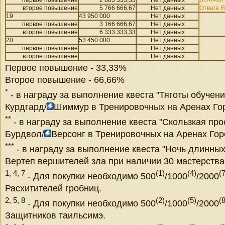
первое повышение
2 883 333,33
Нет данных
второе повышение
5 766 666,67
Нет данных
Отвага 
19
43 950 000
Нет данных
первое повышение
3 166 666,67
Нет данных
второе повышение
6 333 333,33
Нет данных
20
53 450 000
Нет данных
первое повышение
Нет данных
второе повышение
Нет данных
Первое повышение - 33,33%
Второе повышение - 66,66%
*
- в награду за выполнение квеста "Тяготы обучен
Курдгард/
Шиммур в Тренировочных на Аренах Го
**
- в награду за выполнение квеста "Скользкая пр
Бурдвол/
Версонг в Тренировочных на Аренах Гор
***
- в награду за выполнение квеста "Ночь длинных
Вертеп вершителей зла при наличии 30 мастерства
1, 4, 7
(1)
(4)
(7
- Для покупки необходимо 500
/1000
/2000
Расхитителей гробниц.
2, 5, 8
(2)
(5)
(8
- Для покупки необходимо 500
/1000
/2000
Защитников таильсимэ.