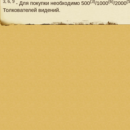
3, 6, 9
(3)
(6)
(9
- Для покупки необходимо 500
/1000
/2000
Толкователей видений.