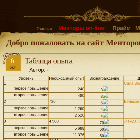
Менторы on-line:
Прайм
М
Главная
Добро пожаловать на сайт Менторо
6
Таблица опыта
окт
Автор: -
Уровень
Необходимый опыт
Вознаграждение
Д
1
Сила Во
первое повышение
240
3
второе повышение
480
3
2
720
Великая
5
первое повышение
1 260
4
второе повышение
2 520
4
3
4 500
Жажда К
70
первое повышение
5 688
60
второе повышение
11 376
60