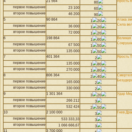
4
21 564
Ярость 
80
первое повышение
23 100
60
второе повышение
46 200
90
5
90 864
Атака з
1
20
Сила ве
первое повышение
36 000
1
20
второе повышение
72 000
1
20
6
198 864
Великая
1
60
Сокруша
первое повышение
67 500
1
50
второе повышение
135 000
1
50
7
401 364
Ярость Т
2
первое повышение
135 000
1
80
второе повышение
270 000
1
80
8
806 364
Смертел
2
40
Безудер
первое повышение
165 000
2
второе повышение
330 000
2
9
1 301 364
Удар Ме
3
20
первое повышение
266 212
3
второе повышение
532 424
2
50
10
2 100 000
Гнев Др
3
первое повышение
533 333,33
3
второе повышение
1 066 666,67
3
11
3 700 000