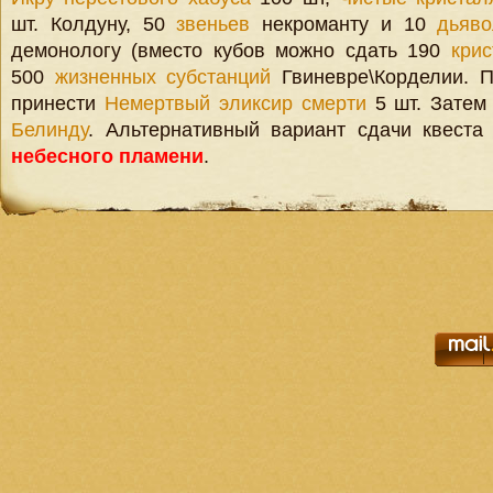
шт. Колдуну, 50
звеньев
некроманту и 10
дьяво
демонологу (вместо кубов можно сдать 190
крис
500
жизненных субстанций
Гвиневре\Корделии. П
принести
Немертвый эликсир смерти
5 шт. Зате
Белинду
. Альтернативный вариант сдачи квеста
небесного пламени
.