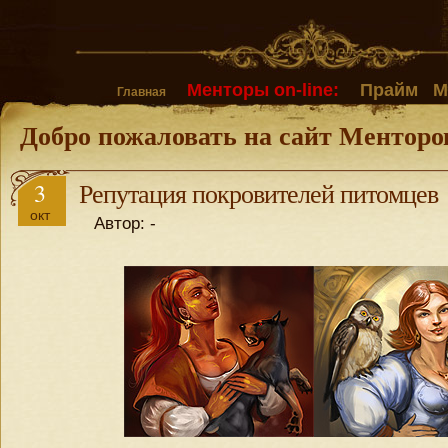
Менторы on-line:
Прайм
М
Главная
Добро пожаловать на сайт Менторо
3
Репутация покровителей питомцев
окт
Автор: -