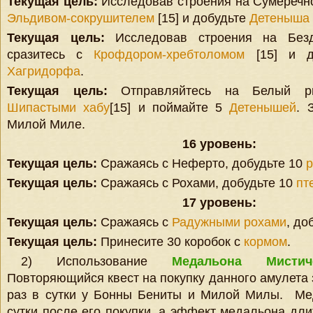
Текущая цель:
Исследовав строения на Сумеречно
Эльдивом-сокрушителем
[15] и добудьте
Детеныша 
Текущая цель:
Исследовав строения на Безд
сразитесь с
Крофдором-хребтоломом
[15] и д
Хагридорфа
.
Текущая цель:
Отправляйтесь на Белый ри
Шипастыми хабу
[15] и поймайте 5
Детенышей
. 
Милой Миле.
16 уровень:
Текущая цель:
Сражаясь с Неферто, добудьте 10
р
Текущая цель:
Сражаясь с Рохами, добудьте 10
пт
17 уровень:
Текущая цель:
Сражаясь с
Радужными рохами
, до
Текущая цель:
Принесите 30 коробок с
кормом
.
2) Использование
Медальона Мистич
Повторяющийся квест на покупку данного амулета
раз в сутки у Бонны Бениты и Милой Милы. Ме
сутки после его покупки, а эффект медальона дли