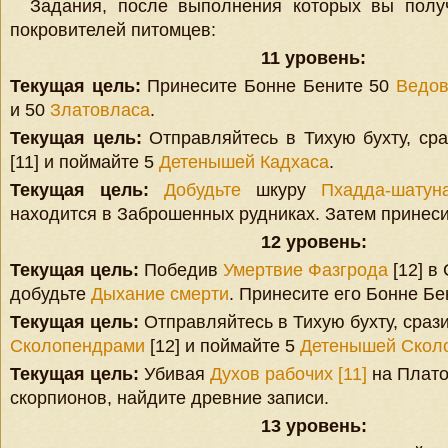
Задания, после выполнения которых вы пол
покровителей питомцев:
11 уровень:
Текущая цель:
Принесите Бонне Бените 50
Ведо
и 50
Златовласа
.
Текущая цель:
Отправляйтесь в Тихую бухту, ср
[11] и поймайте 5
Детенышей Кадхаса
.
Текущая цель:
Добудьте
шкуру
Пхадда-шатун
находится в Заброшенных рудниках. Затем принес
12 уровень:
Текущая цель:
Победив
Умертвие Фазгрода
[12] в
добудьте
Дыхание смерти
. Принесите его Бонне Бе
Текущая цель:
Отправляйтесь в Тихую бухту, срази
Сколопендрами
[12] и поймайте 5
Детенышей Скол
Текущая цель:
Убивая
Духов рабочих [11]
на Плато
скорпионов, найдите древние записи.
13 уровень: