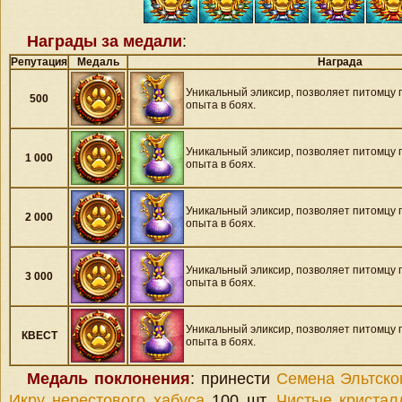
Награды за медали
:
Репутация
Медаль
Награда
Уникальный эликсир, позволяет питомцу 
500
опыта в боях.
Уникальный эликсир, позволяет питомцу 
1 000
опыта в боях.
Уникальный эликсир, позволяет питомцу 
2 000
опыта в боях.
Уникальный эликсир, позволяет питомцу 
3 000
опыта в боях.
Уникальный эликсир, позволяет питомцу 
КВЕСТ
опыта в боях.
Медаль поклонения
: принести
Семена Эльтско
Икру нерестового хабуса
100 шт,
Чистые криста