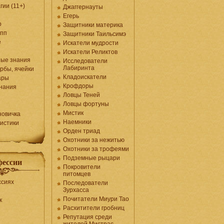
гии (11+)
Джаггернауты
Егерь
р
Защитники материка
упп
Защитники Таильсимэ
е
Искатели мудрости
Искатели Реликтов
ные знания
Исследователи
Лабиринта
орбы, ячейки
Кладоискатели
ары
Крофдоры
нания
Ловцы Теней
Ловцы фортуны
Мистик
новичка
Наемники
истики
Орден триад
Охотники за нежитью
Охотники за трофеями
Подземные рыцари
фессии
Покровители
питомцев
ссиях
Последователи
Зурхасса
Почитатели Миури Тао
к
Расхитители гробниц
Репутация среди