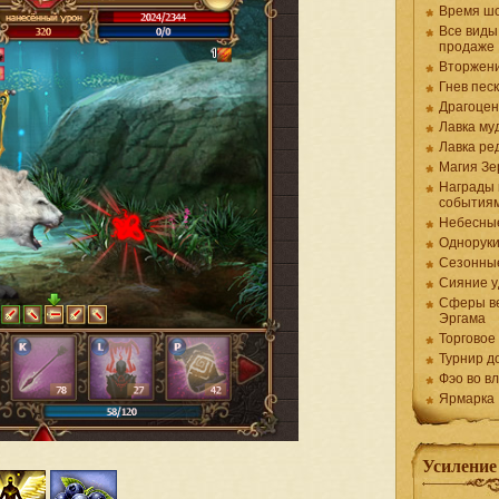
Время ш
Все виды
продаже
Вторжен
Гнев пес
Драгоцен
Лавка му
Лавка ре
Магия Зе
Награды 
события
Небесны
Одноруки
Сезонны
Сияние у
Сферы в
Эргама
Торговое
Турнир д
Фэо во в
Ярмарка
Усиление