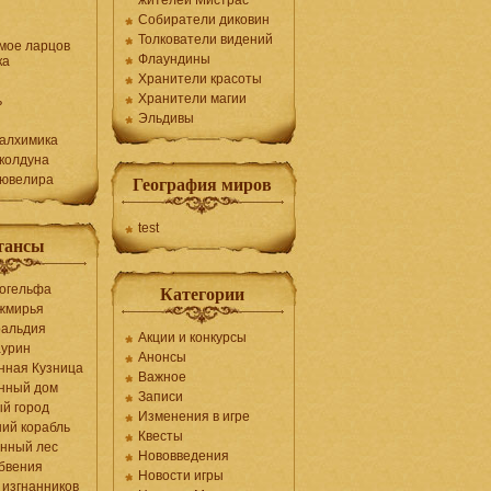
жителей Мистрас
Собиратели диковин
Толкователи видений
мое ларцов
Флаундины
ка
Хранители красоты
Хранители магии
ь
Эльдивы
алхимика
колдуна
 ювелира
География миров
test
тансы
огельфа
Категории
жмирья
ральдия
Акции и конкурсы
аурин
Анонсы
нная Кузница
Важное
нный дом
Записи
й город
Изменения в игре
ий корабль
Квесты
нный лес
Нововведения
бвения
Новости игры
 изгнанников