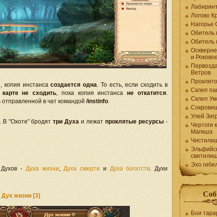
Лабирин
Логово К
Нагорье 
Обитель 
Обитель 
Оскверне
и Роково
Первозда
Ветров
Проклято
, копия инстанса
создается одна
. То есть, если сходить в
Склеп па
 карте не сходить
, пока копия инстанса
не откатится
.
Склеп Ум
 отправленной в чат командой
/instinfo
.
Сокрови
Улей Зиг
. В "Охоте" бродят
три Духа
и лежат
проклятые ресурсы
-
Чертоги 
Магиша
Чистили
Эльфийс
святили
Эхо гибе
 Духов -
Духа жизни
,
Духа смерти
и
Духа богатств
. Духи
Соб
Дух жизни [3]
Бои тара