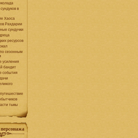
околада
 сундуков в
ие Хаоса
ков Рахдарии
ные сундучки
дреца
дких ресурсов
ркал
по сезонным
м
е усиления
й бандит
е события
дачи
еликого
 путешествие
обытчиков
ласти тьмы
 персонажа