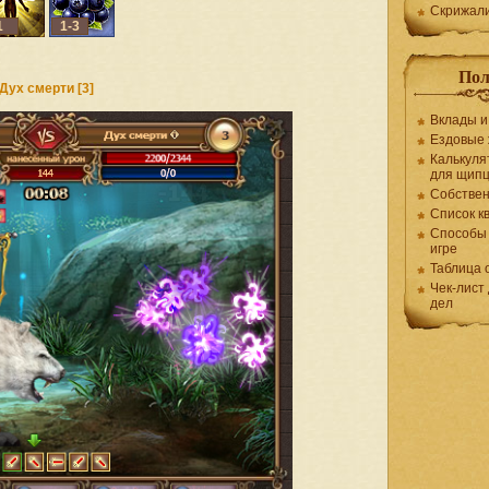
Скрижал
1
1-3
Пол
Дух смерти [3]
Вклады и
Ездовые
Калькуля
для щип
Собствен
Список к
Способы 
игре
Таблица 
Чек-лист
дел