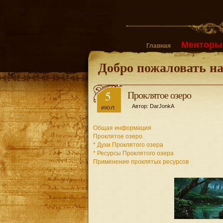
Менторы 
Главная
Добро пожаловать н
5
Проклятое озеро
июл
Автор: DarJonkA
Общая информация
Проклятое озеро
* Духи Проклятого озера
* Ресурсы Проклятого озера
Применение проклятых ресурсов