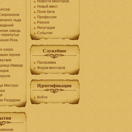
Новости Менторов
т
Новый квест
рэтсов
Поля битв
Скорпионов
Профессии
вечного льда
Разное
видений
Репутации
нная заводь
События
е перепутье
нная Роза
е озеро
Служебное
вших героев
ертвия
Программа
щница Ивмуар
Форум менторов
редов
короля
Идентификация
ще Мистрас
кое
ще
Войти
ли Рахдарии
ытия
риконов