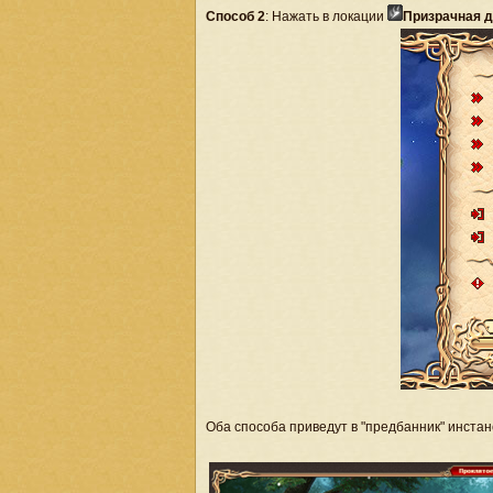
Способ 2
: Нажать в локации
Призрачная 
Оба способа приведут в "предбанник" инстан