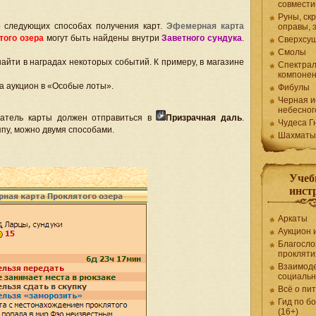
совмести
Руны, ск
 следующих способах получения карт.
Эфемерная карта
оправы, 
того озера
могут быть найдены внутри
Заветного сундука
.
Сверхсу
Смолы
айти в наградах некоторых событий. К примеру, в магазине
Спектра
компоне
а аукцион в «Особые лоты».
Фибулы
Черная и
небесног
датель карты должен отправиться в
Призрачная даль
.
Чудеса Г
ппу, можно двумя способами.
Шахматы
Учеб
инст
Аркаты
Аукцион 
Благосло
прокляти
Взаимоде
социаль
Всё о пи
Гид по б
(16+)