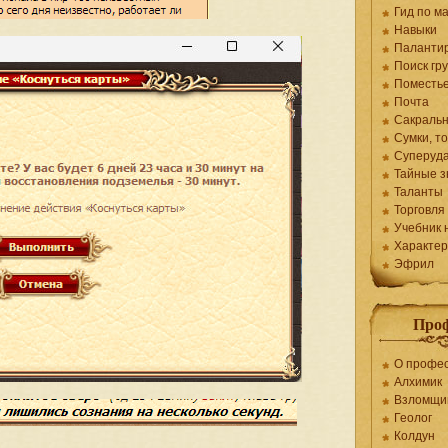
Гид по ма
Навыки
Паланти
Поиск гр
Поместь
Почта
Сакраль
Сумки, т
Суперуд
Тайные з
Таланты
Торговля
Учебник 
Характер
Эфрил
Про
О профе
Алхимик
Взломщи
Геолог
Колдун