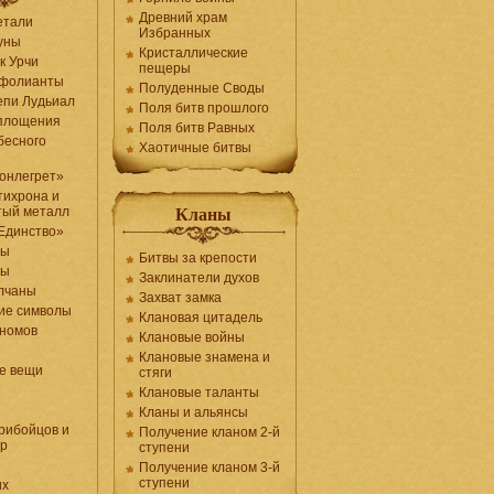
Древний храм
етали
Избранных
уны
Кристаллические
к Урчи
пещеры
 фолианты
Полуденные Своды
епи Лудьиал
Поля битв прошлого
оплощения
Поля битв Равных
бесного
Хаотичные битвы
онлегрет»
тихрона и
тый металл
Кланы
Единство»
ты
Битвы за крепости
лы
Заклинатели духов
олчаны
Захват замка
ие символы
Клановая цитадель
гномов
Клановые войны
Клановые знамена и
е вещи
стяги
Клановые таланты
Кланы и альянсы
рибойцов и
Получение кланом 2-й
ор
ступени
Получение кланом 3-й
ступени
их