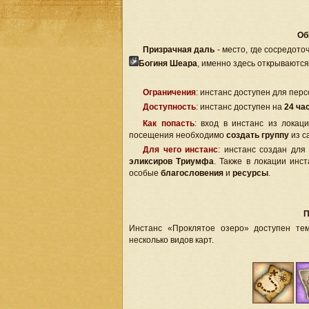
Об
Призрачная даль
- место, где сосредот
Богиня Шеара
, именно здесь открываются
Ограничения
: инстанс доступен для пер
Доступность
: инстанс доступен на
24 ча
Как попасть
: вход в инстанс из лока
посещения необходимо
создать группу
из с
Для чего инстанс
: инстанс создан дл
эликсиров Триумфа
. Также в локации инс
особые
благословения
и
ресурсы
.
П
Инстанс «Проклятое озеро» доступен тем
несколько видов карт.