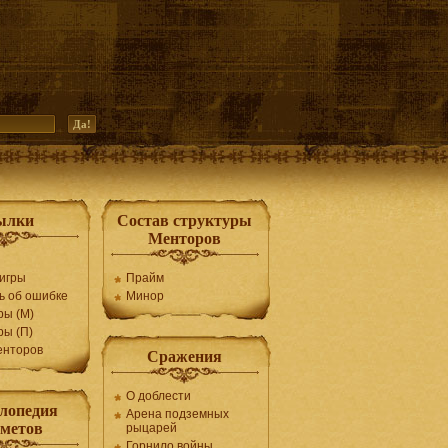
ылки
Состав структуры
Менторов
игры
Прайм
ь об ошибке
Минор
ры (М)
ры (П)
енторов
Сражения
О доблести
лопедия
Арена подземных
дметов
рыцарей
Горнило войны