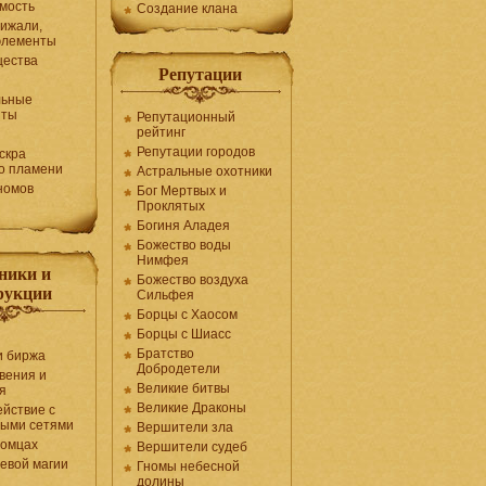
мость
Создание клана
рижали,
элементы
щества
Репутации
льные
нты
Репутационный
рейтинг
Репутации городов
скра
о пламени
Астральные охотники
номов
Бог Мертвых и
Проклятых
Богиня Аладея
Божество воды
Нимфея
ники и
Божество воздуха
рукции
Сильфея
Борцы с Хаосом
Борцы с Шиасс
Братство
и биржа
Добродетели
вения и
Великие битвы
я
Великие Драконы
йствие с
ными сетями
Вершители зла
томцах
Вершители судеб
оевой магии
Гномы небесной
долины