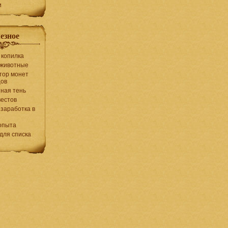
и
езное
 копилка
 животные
тор монет
цов
ная тень
вестов
заработка в
опыта
 для списка