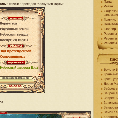
Палач
даль
в списке переходов "Коснуться карты".
Рыбак
Содержи
взломщи
Травник
Целител
Ювелир
Рецепты 
Рецепты 
Рецепты
Инс
Болото Б
Грань ме
Грот Гур
Древо М
Заброше
Заброше
Запретны
са.
Затонувш
Зачарова
Земли за
Крепость