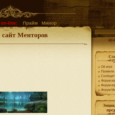
on-line:
Прайм
Минор
Поиск
а сайт Менторов
Сс
Об игре
Правила 
Сообщит
Форум иг
Форум иг
Форум М
Энцик
пре