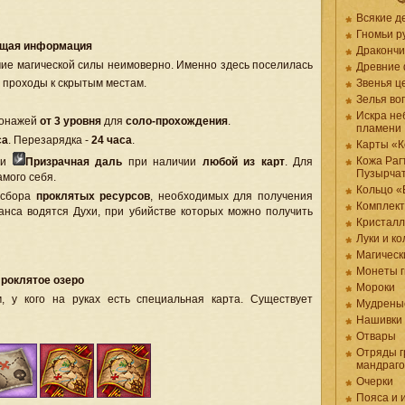
Всякие д
Гномьи р
щая информация
Дракончи
очие магической силы неимоверно. Именно здесь поселилась
Древние
 проходы к скрытым местам.
Звенья ц
Зелья в
Искра не
сонажей
от 3 уровня
для
соло-прохождения
.
пламени
са
. Перезарядка -
24 часа
.
Карты «К
Кожа Раг
ции
Призрачная даль
при наличии
любой из карт
. Для
Пузырча
амого себя.
Кольцо «
я сбора
проклятых ресурсов
, необходимых для получения
Комплек
танса водятся Духи, при убийстве которых можно получить
Кристал
Луки и к
Магическ
Монеты 
роклятое озеро
Мороки
, у кого на руках есть специальная карта. Существует
Мудрены
Нашивки
Отвары
Отряды г
мандраг
Очерки
Пояса и 