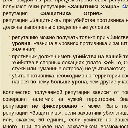
получают очки репутации
«Защитника Хаира»
,
репутация
«Защитника Огрия»
. Для
репутации «Защитника» при убийстве противника 
должны выполнены определенные условия:
репутацию можно получать только при убийств
уровня
. Разница в уровнях противника и защит
значения;
противник должен иметь
убийства на вашей т
Убийства в спорных локациях (плато, Фей-Го, 
стужи или Туманные острова) не учитываются;
убить противника необходимо на территории св
нанеся по нему
больше урона
, чем другие уча
Количество получаемой репутации зависит от тог
совершил налетчик на чужой территории. Зн
репутации
не фиксировано
- может быть по
репутации «Защитника», если захватчик убил лиш
или, скажем, 50 единиц, если убийств на ваше
много. При победе над захватчиком возможност