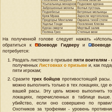
Поселение Ангрухон
Поляна забытья
Усыпальница монархов
Подножие кургана
Заброшенные могилы
Волчья пустошь
Поднебесье
Ветряные мельницы
Кряж Мрака
Заросли чертополоха
Предгорье Менталии
Окраина тихой степи
Ущелье Гонди
Поселение Клесва
Курган смерти
Мертвый залив
Поляна Грез
Степные вехи
На полученной голове следует нажать «Использ
обратиться к
Воеводе Гидверу
и
Воеводе
потребуется:
Раздать листовки о призыве
пяти воителям
- 
полученных
Листовках о призыве
и, как пода
пяти игрокам;
Сразите
трех бойцов
противостоящей расы.
можно выполнить только в тех локациях, где 
вашей расы. Эту цель можно выполнить то
локациях, перечисленных в таблице выше.
убийство, если оно совершено по прави
Охотников за трофеями - уровень противни