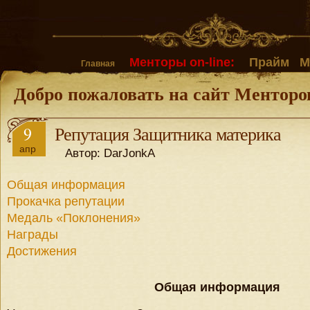
Менторы on-line:
Прайм
М
Главная
Добро пожаловать на сайт Менторо
9
Репутация Защитника материка
апр
Автор: DarJonkA
Общая информация
Прокачка репутации
Медаль «Поклонения»
Награды
Достижения
Общая информация