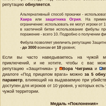
репутацию
обнуляется
.
Альтернативный способ прокачки - использов
Хаира
или
защитника Огрия
. На приме
ограничение: использовать ее могут игроки от 
в хаотичной битве использование фибулы при
поражение - всего 10. Подробно о получении ф
Фибула позволяет увеличить репутацию Защитн
-
до 3000
воинам
от 10
уровня;
Если вы часто наведываетесь на чужой м
приключений, и не хотите, чтобы с вас мож
репутацию «Защитника» у
Вора Чигрика
и
М
диалоге «Под прицелом врага» можно
за
5 обну
параметр
, влияющий на выдаваемую при убийств
доступен для игроков от 10 уровня, у которых есть
чужой территории.
Медаль «Поклонения»