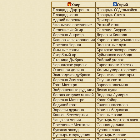
Хаир
Огрий
Площадь Дартронга
Площадь О`Дельвайса
Площадь огня
Площадь Света
Адский перевал
Пригорье
Чионьское поселение
Ратный стан
Селение Файтир
Селение Баурвилл
Деревня Ангрияр
Деревня Кингала
Клановые захоронения
Королевская усыпальни
Поселок Чернаг
Вольготные луга
Дымные сопки
Братское захоронение
Скорбный яр
Буйманова слобода
Станица Дыбрач
Райский уголок
Чернагское ущелье
Окрестности Клесвы
Огненная долина
Холмы умиротворения
Звиглодская дубрава
Беронские просторы
Деревня Звиглод
Опушка света
Грот Маэттро
Заросли жасмина
Заброшенные рудники
Дикая пуща
Логово летучих мышей
Водопад Лумирья
Деревня Маэттро
Кряж Кайар
Ледяной грот
Склепы вассалов
Заросли дурмана
Могилы бедняков
Каньон бессмертия
Степные воли
Чаща затмения
Пустырь мертвого часа
Поселение Ментали
Сонная долина
Лукавая заводь
Курган плача
Пустырь отчуждения
Пустырь Аллаяс