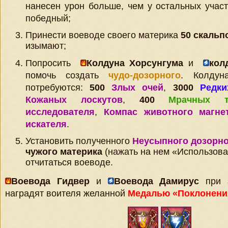
нанесен урон больше, чем у остальных участ
победный;
Принести воеводе своего материка
50 скальп
изымают;
Попросить
Колдуна Хорсунгума
и
кол
помочь создать
чудо-дозорного
. Колдун
потребуются:
500
Злых очей
,
3000
Редки
Кожаных лоскутов
,
400
Мрачных т
исследователя
,
Компас животного магне
искателя
.
Установить полученного
Неусыпного дозорн
чужого материка
(нажать на нем «Использова
отчитаться воеводе.
Воевода Гидвер
и
Воевода Дамирус
при з
наградят воителя желанной
Медалью «Поклонени