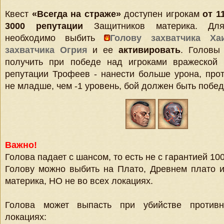
Квест
«Всегда на страже»
доступен игрокам
от 1
3000 репутации
Защитников материка. Для
необходимо выбить
Голову захватчика Ха
захватчика Огрия
и ее
активировать
. Головы
получить при победе над игроками вражеской
репутации Трофеев - нанести больше урона, про
не младше, чем -1 уровень, бой должен быть побе
Важно!
Голова падает с шансом, то есть не с гарантией 10
Голову можно выбить на Плато, Древнем плато и
материка, НО не во всех локациях.
Голова может выпасть при убийстве против
локациях: