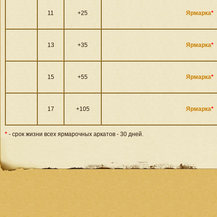
11
+25
Ярмарка
*
13
+35
Ярмарка
*
15
+55
Ярмарка
*
17
+105
Ярмарка
*
*
- срок жизни всех ярмарочных аркатов - 30 дней.