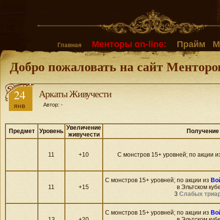
Менторы on-line:
Прайм
М
Главная
Добро пожаловать на сайт Менторо
24
Аркаты Живучести
янв
Автор: -
Увеличение
Предмет
Уровень
Получение
живучести
11
+10
С монстров 15+ уровней; по акции и
С монстров 15+ уровней; по акции из
Во
11
+15
в Эльтском кубе
3
Слабых триа
С монстров 15+ уровней; по акции из
Во
13
+20
в Эльтском кубе