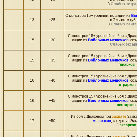
3
Слабых тетра
С монстров 15+ уровней; по акции из
Во
13
+25
в Эльтском кубе
3
Слабых пента
С монстров 15+ уровней; из боя c Дра
15
+30
акции из
Войлочных мешочков
; соз
Слабых эксар
С монстров 15+ уровней; из боя c Дра
15
+35
акции из
Войлочных мешочков
; соз
триарков
С монстров 15+ уровней; из боя c Дра
16
+40
акции из
Войлочных мешочков
; соз
тетрарков
С монстров 15+ уровней; из боя c Дра
16
+45
акции из
Войлочных мешочков
; соз
пентарков
Из боя c Драконом при
захвате
Замка
17
+50
мешочков
; создать в Эл
3
эксарков
Из боя c Драконом при
захвате
Замка