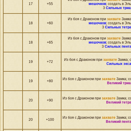
17
+55
мешочков
; создать в Эл
3
Сильных триа
Из боя c Драконом при
захвате
Замка
18
+60
мешочков
; создать в Эл
3
Сильных тетр
Из боя c Драконом при
захвате
Замка
18
+65
мешочков
; создать в Эл
3
Сильных пент
Из боя c Драконом при
захвате
Замка; с
19
+72
Сильных экса
Из боя c Драконом при
захвате
Замка; со
19
+80
Великий триа
Из боя c Драконом при
захвате
Замка; со
20
+90
Великий тетр
Из боя c Драконом при
захвате
Замка; со
20
+100
Великий пент