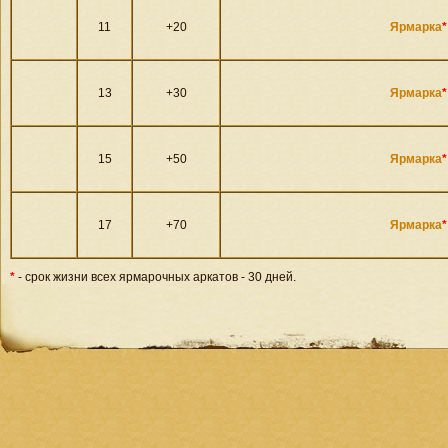
11
+20
Ярмарка
*
13
+30
Ярмарка
*
15
+50
Ярмарка
*
17
+70
Ярмарка
*
*
- срок жизни всех ярмарочных аркатов - 30 дней.