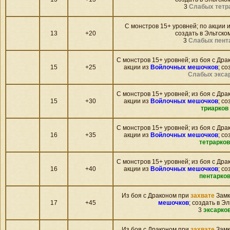
3
Слабых тетр
С монстров 15+ уровней; по акции 
13
+20
создать в Эльтском
3
Слабых пент
С монстров 15+ уровней; из боя c Др
15
+25
акции из
Войлочных мешочков
; со
Слабых экса
С монстров 15+ уровней; из боя c Др
15
+30
акции из
Войлочных мешочков
; со
триарков
С монстров 15+ уровней; из боя c Др
16
+35
акции из
Войлочных мешочков
; со
тетрарков
С монстров 15+ уровней; из боя c Др
16
+40
акции из
Войлочных мешочков
; со
пентарко
Из боя c Драконом при
захвате
Замк
17
+45
мешочков
; создать в Эл
3
эксарко
Из боя c Драконом при
захвате
Замк