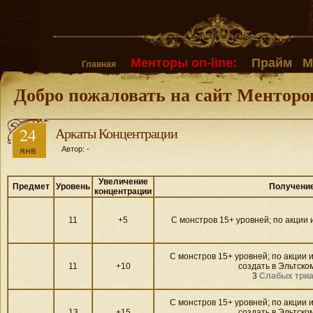
Менторы on-line:
Прайм
М
Главная
Добро пожаловать на сайт Менторо
24
Аркаты Концентрации
янв
Автор: -
Увеличение
Предмет
Уровень
Получени
концентрации
11
+5
С монстров 15+ уровней; по акции 
С монстров 15+ уровней; по акции 
11
+10
создать в Эльтском
3
Слабых триа
С монстров 15+ уровней; по акции 
13
+15
создать в Эльтском