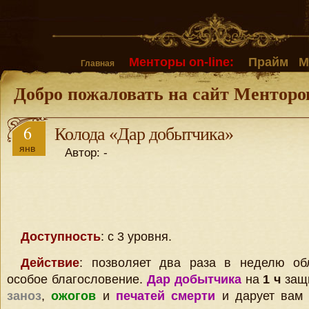
Менторы on-line:
Прайм
М
Главная
Добро пожаловать на сайт Менторо
6
Колода «Дар добытчика»
янв
Автор: -
Доступность
: с 3 уровня.
Действие
: позволяет два раза в неделю об
особое благословение.
Дар добытчика
на
1 ч
защи
заноз
,
ожогов
и
печатей смерти
и дарует вам