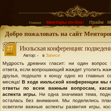
Менторы on-line:
Прайм
М
Главная
Добро пожаловать на сайт Менторо
27
Июльская конференция: подведени
июл
Автор: - в
Записи
Мудрость древних гласит: ни один вопрос 
ответа, если вопрошающий жаждет утолить жажд
друзья, подошло к концу одно из главных с
месяца!
В ходе июльской конференции мы 
ответы по всем важным вопросам, каса
аспекта игры.
Ни одна значимая тема, подн
осталась без внимания. Мы поделились пла
осветили важные аспекты развития игры, ко