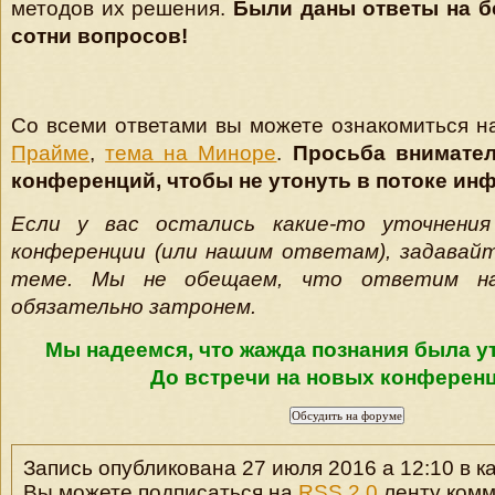
методов их решения.
Были даны ответы на б
сотни вопросов!
Со всеми ответами вы можете ознакомиться 
Прайме
,
тема на Миноре
.
Просьба внимател
конференций, чтобы не утонуть в потоке ин
Если у вас остались какие-то уточнения
конференции (или нашим ответам), задавайт
теме. Мы не обещаем, что ответим на
обязательно затронем.
Мы надеемся, что жажда познания была у
До встречи на новых конференц
Запись опубликована 27 июля 2016 а 12:10 в к
Вы можете подписаться на
RSS 2.0
ленту комм