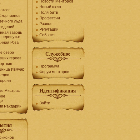
Новости Менторов
т
Новый квест
рэтсов
Поля битв
Скорпионов
Профессии
вечного льда
Разное
видений
Репутации
нная заводь
События
е перепутье
нная Роза
е озеро
Служебное
вших героев
ертвия
Программа
щница Ивмуар
Форум менторов
редов
короля
Идентификация
ще Мистрас
кое
ще
Войти
ли Рахдарии
ытия
риконов