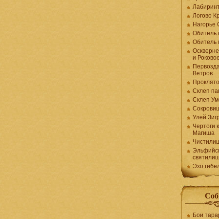
Лабирин
Логово К
Нагорье 
Обитель 
Обитель 
Оскверне
и Роково
Первозда
Ветров
Проклято
Склеп па
Склеп Ум
Сокрови
Улей Зиг
Чертоги 
Магиша
Чистили
Эльфийс
святили
Эхо гибе
Соб
Бои тара