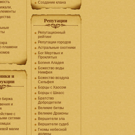
мость
Создание клана
рижали,
элементы
щества
Репутации
льные
нты
Репутационный
рейтинг
Репутации городов
скра
о пламени
Астральные охотники
номов
Бог Мертвых и
Проклятых
Богиня Аладея
Божество воды
Нимфея
ники и
Божество воздуха
рукции
Сильфея
Борцы с Хаосом
Борцы с Шиасс
Братство
и биржа
Добродетели
вения и
Великие битвы
я
Великие Драконы
йствие с
ными сетями
Вершители зла
томцах
Вершители судеб
оевой магии
Гномы небесной
долины