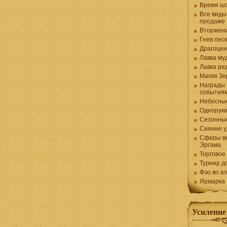
Время ш
Все виды
продаже
Вторжен
Гнев пес
Драгоцен
Лавка му
Лавка ре
Магия Зе
Награды 
события
Небесны
Одноруки
Сезонны
Сияние у
Сферы в
Эргама
Торговое
Турнир д
Фэо во в
Ярмарка
Усиление