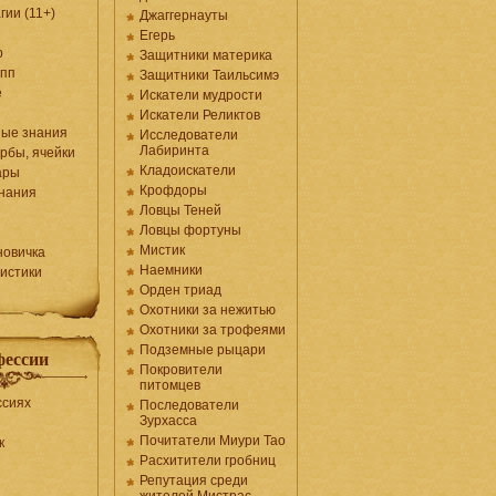
гии (11+)
Джаггернауты
Егерь
р
Защитники материка
упп
Защитники Таильсимэ
е
Искатели мудрости
Искатели Реликтов
ные знания
Исследователи
Лабиринта
орбы, ячейки
Кладоискатели
ары
Крофдоры
нания
Ловцы Теней
Ловцы фортуны
Мистик
новичка
Наемники
истики
Орден триад
Охотники за нежитью
Охотники за трофеями
Подземные рыцари
фессии
Покровители
питомцев
ссиях
Последователи
Зурхасса
Почитатели Миури Тао
к
Расхитители гробниц
Репутация среди