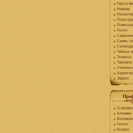
Гид по ма
Навыки
Паланти
Поиск гр
Поместь
Почта
Сакраль
Сумки, т
Суперуд
Тайные з
Таланты
Торговля
Учебник 
Характер
Эфрил
Про
О профе
Алхимик
Взломщи
Геолог
Колдун