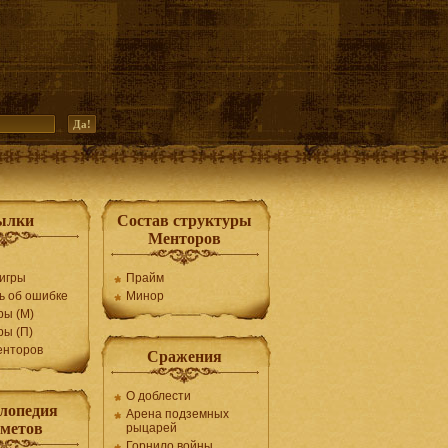
ылки
Состав структуры
Менторов
игры
Прайм
ь об ошибке
Минор
ры (М)
ры (П)
енторов
Сражения
О доблести
лопедия
Арена подземных
дметов
рыцарей
Горнило войны