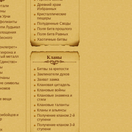
Древний храм
етали
Избранных
уны
Кристаллические
к Урчи
пещеры
 фолианты
Полуденные Своды
епи Лудьиал
Поля битв прошлого
оплощения
Поля битв Равных
бесного
Хаотичные битвы
онлегрет»
тихрона и
тый металл
Кланы
Единство»
ты
Битвы за крепости
лы
Заклинатели духов
олчаны
Захват замка
ие символы
Клановая цитадель
гномов
Клановые войны
Клановые знамена и
е вещи
стяги
Клановые таланты
Кланы и альянсы
рибойцов и
Получение кланом 2-й
ор
ступени
Получение кланом 3-й
ступени
их