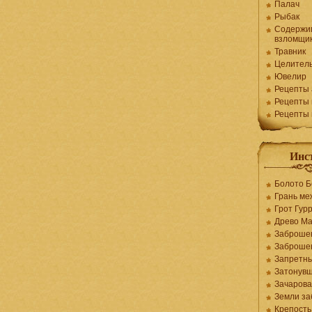
Палач
Рыбак
Содержи
взломщи
Травник
Целител
Ювелир
Рецепты 
Рецепты 
Рецепты
Инс
Болото Б
Грань ме
Грот Гур
Древо М
Заброше
Заброше
Запретны
Затонувш
Зачарова
Земли за
Крепость