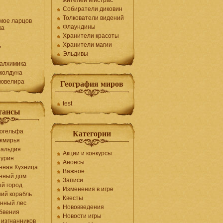
жителей Мистрас
Собиратели диковин
Толкователи видений
мое ларцов
Флаундины
ка
Хранители красоты
Хранители магии
ь
Эльдивы
алхимика
колдуна
 ювелира
География миров
test
тансы
огельфа
Категории
жмирья
ральдия
Акции и конкурсы
аурин
Анонсы
нная Кузница
Важное
нный дом
Записи
й город
Изменения в игре
ий корабль
Квесты
нный лес
Нововведения
бвения
Новости игры
 изгнанников