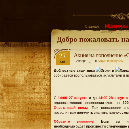
Менторы 
Главная
Добро пожаловать н
27
Акция на пополнение «
Автор: - _ - в
Акции и конкурсы
авг
Доблестные защитники
Огрия и
Хаир
собирается воспользоваться их услугами и
п
С
14:00 27 августа
и до
14:00 28 августа
единовременном пополнении счета на
100
Счастливый вклад
!
При пополнении с
позволит вам
получить значительную сумм
Обратите внимание!
Если вы не х
необходимо
будет
произвести следующие 