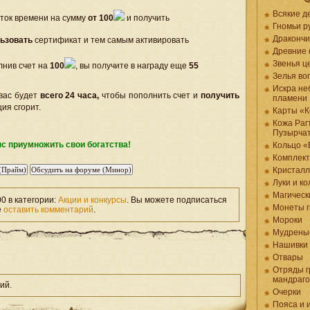
Всякие д
ток времени на сумму
от 100
и получить
Гномьи р
Дракончи
ьзовать
сертификат и тем самым активировать
Древние
Звенья ц
лнив счет на
100
, вы получите в награду еще
55
Зелья в
Искра не
вас будет
всего 24 часа,
чтобы пополнить счет и
получить
пламени
ия сгорит.
Карты «К
Кожа Раг
Пузырча
с приумножить свои богатства!
Кольцо «
Комплек
Кристал
Луки и к
Магическ
00 в категории:
Акции и конкурсы
. Вы можете подписаться
Монеты 
е
оставить комментарий
.
Мороки
Мудрены
Нашивки
Отвары
Отряды г
мандраг
ий.
Очерки
Пояса и 