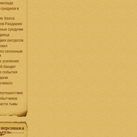
околада
 сундуков в
ие Хаоса
ков Рахдарии
ные сундучки
дреца
дких ресурсов
ркал
по сезонным
м
е усиления
й бандит
е события
дачи
еликого
 путешествие
обытчиков
ласти тьмы
 персонажа