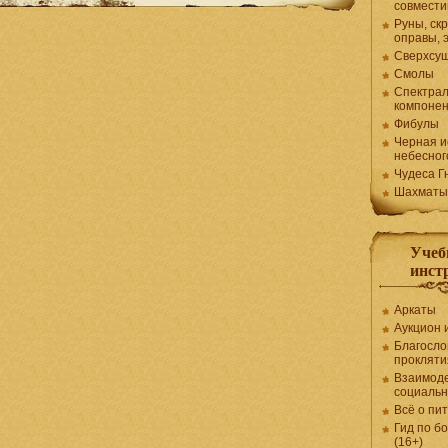
совмести
Руны, ск
оправы, 
Сверхсу
Смолы
Спектра
компоне
Фибулы
Черная и
небесног
Чудеса Г
Шахматы
Учеб
инст
Аркаты
Аукцион 
Благосло
прокляти
Взаимоде
социаль
Всё о пи
Гид по б
(16+)