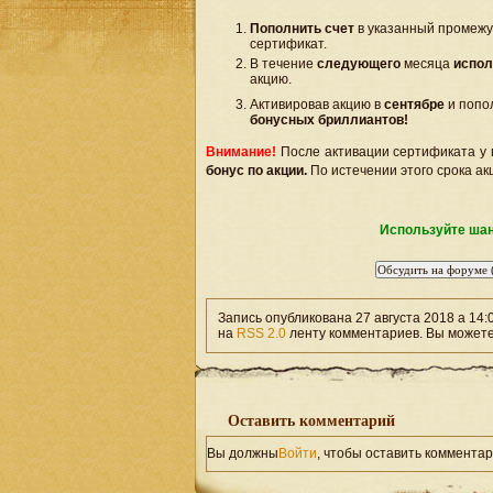
Пополнить счет
в указанный промежу
сертификат.
В течение
следующего
месяца
испол
акцию.
Активировав акцию в
сентябре
и попо
бонусных бриллиантов!
Внимание!
После активации сертификата у 
бонус по акции.
По истечении этого срока акц
Используйте шан
Запись опубликована 27 августа 2018 а 14:
на
RSS 2.0
ленту комментариев. Вы может
Оставить комментарий
Вы должны
Войти
, чтобы оставить комментар