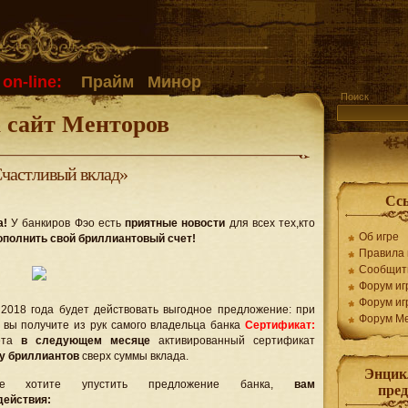
on-line:
Прайм
Минор
Поиск
а сайт Менторов
Счастливый вклад»
Сс
а!
У банкиров Фэо есть
приятные новости
для всех тех,кто
Об игре
ополнить свой бриллиантовый счет!
Правила 
Сообщит
Форум иг
Форум иг
2018 года будет действовать выгодное предложение: при
Форум М
вы получите из рук самого владельца банка
Сертификат:
чета
в следующем месяце
активированный сертификат
у бриллиантов
сверх суммы вклада.
Энцик
отите упустить предложение банка,
вам
пре
действия: