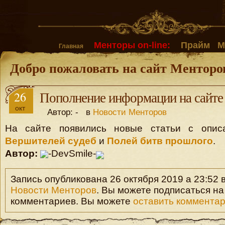
Менторы on-line:
Прайм
М
Главная
Добро пожаловать на сайт Менторо
26
Пополнение информации на сайте
окт
Автор: - в
Новости Менторов
На сайте появились новые статьи с опи
Вершителей судеб
и
Полей битв прошлого
.
Автор:
-DevSmile-
Запись опубликована 26 октября 2019 а 23:52 в
Новости Менторов
. Вы можете подписаться н
комментариев. Вы можете
оставить коммента